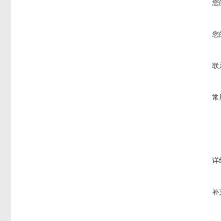
您
您
联
常
详
补