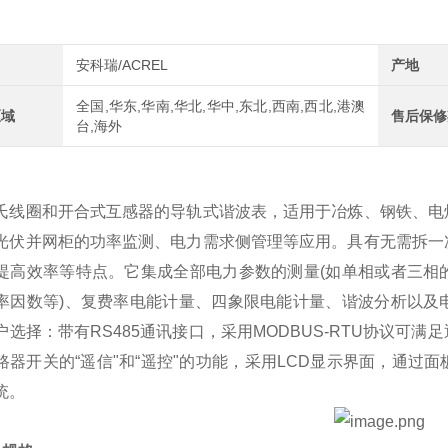
安科瑞/ACREL
产地
全国,华东,华南,华北,华中,东北,西南,西北,港澳
区域
售后保修
台,海外
氏线圈和开合式互感器的导轨式谐波表，适用于冶炼、钢铁、电
光伏并网柜的功率监测、电力需求侧管理等应用。具有无需拆一
提高效率等特点。它集成全部电力参数的测量(如单相或者三相
率因数等)、复费率电能计量、四象限电能计量、谐波分析以及
户选择：带有RS485通讯接口，采用MODBUS-RTU协议可
路器开关的“遥信"和“遥控"的功能，采用LCD显示界面，通
统。