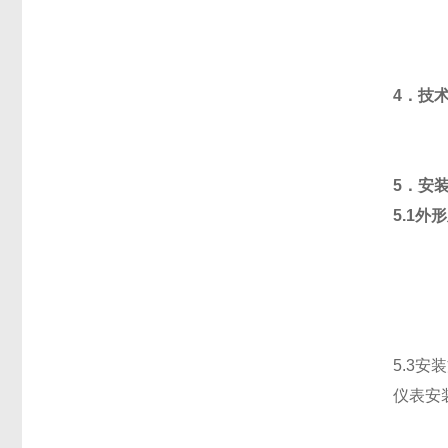
4．技
5．安
5.1
5.3安
仪表安装