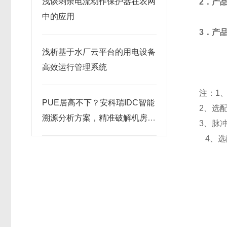
浅谈剩余电流动作保护器在农网
2．产
中的应用
3．产
浅析基于水厂云平台的用电设备
高效运行管理系统
注：1、
PUE居高不下？安科瑞IDC智能
2、选配
溯源分析方案，精准破解机房节
3、脉
能痛点
4、选