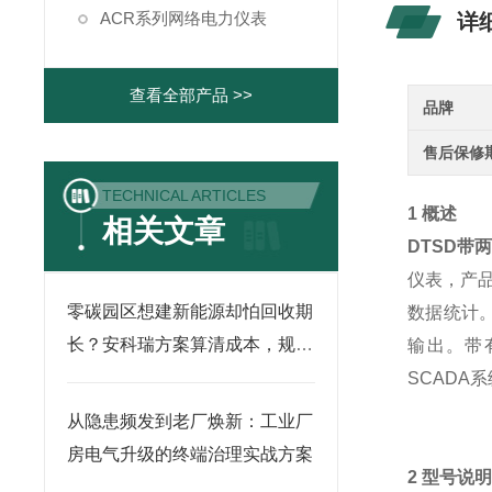
ACR系列网络电力仪表
详
查看全部产品 >>
品牌
售后保修
TECHNICAL ARTICLES
1 概述
相关文章
DTSD带
仪表，产
零碳园区想建新能源却怕回收期
数据统计。
长？安科瑞方案算清成本，规划
输出。带有
有依据
SCADA
从隐患频发到老厂焕新：工业厂
房电气升级的终端治理实战方案
2 型号说