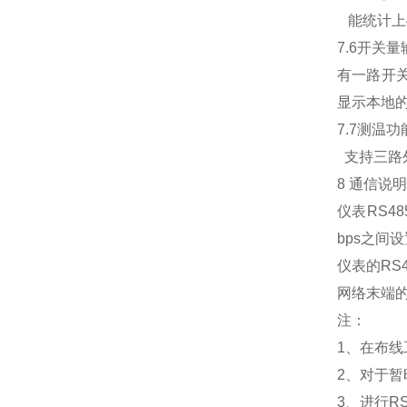
能统计上
7.6开关
有一路开
显示本地的
7.7测温功
支持三路外
8 通信说
仪表RS48
bps之间
仪表的R
网络末端
注：
1、在布
2、对于暂
3、进行R