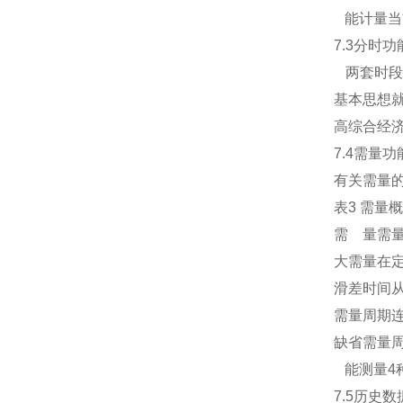
能计量当
7.3分时功
两套时段表
基本思想
高综合经
7.4需量功
有关需量
表3 需量
需 量需
大需量在
滑差时间
需量周期连
缺省需量周
能测量4
7.5历史