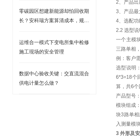
2、产品
零碳园区想建新能源却怕回收期
3、产品最
长？安科瑞方案算清成本，规划
4、选配功
有依据
2.2 选型
一个主模块
运维合一模式下变电所集中检修
三路单相
施工现场的安全管理
例：客户
选型说明
数据中心验收关键：交直流混合
6*3=1
供电计量怎么做？
算，共6个回
产品型号：A
模块组成
块3路单
入测量模
3 外形及