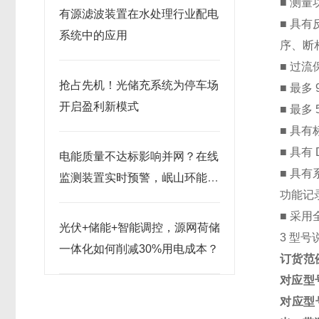
■ 测
有源滤波装置在水处理行业配电
■ 具
系统中的应用
序、断
■ 过
抢占先机！光储充系统为停车场
■ 最多
开启盈利新模式
■ 最多
■ 具有
■ 具有
电能质量不达标影响并网？在线
■ 具
监测装置实时预警，岷山环能储
功能记
能项目合规无忧
■ 采
光伏+储能+智能调控，源网荷储
3 型号
一体化如何削减30%用电成本？
订货范
对应型
对应型