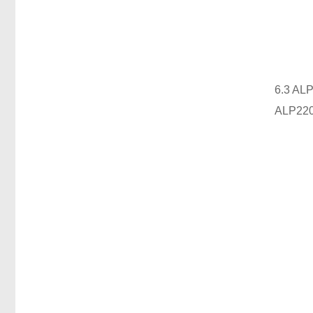
6.3 
ALP2