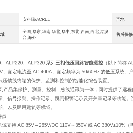
安科瑞/ACREL
产地
全国,华东,华南,华北,华中,东北,西南,西北,港澳
区域
售后保修
台,海外
0、ALP220、ALP320 系列
三相低压回路智能测控
（以下简称 
60V、额定电流至 AC 400A、额定频率为 50/60Hz 的低压
低压馈线终端的保护、监测和控制的智能化综合装置。
 系列产品集保护、测量、控制、总线通讯为一体，同时提供了远
示、信号报警、操作记录、跳闸报警记录及开关量记录等功能。
舶、以及民用建筑等领域。
特点
源支持 AC 85V～265V/DC 110V～350V 或 AC 380V±10