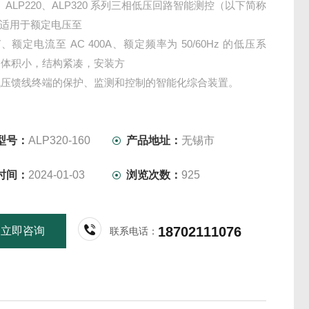
0、ALP220、ALP320 系列三相低压回路智能测控（以下简称
，适用于额定电压至
0V、额定电流至 AC 400A、额定频率为 50/60Hz 的低压系
品体积小，结构紧凑，安装方
低压馈线终端的保护、监测和控制的智能化综合装置。
压线路保护器保护、测量、控制、总线通讯为一体，同时提
程自动控制、现场直接控制、
示、信号报警、操作记录
型号：
ALP320-160
产品地址：
无锡市
时间：
2024-01-03
浏览次数：
925
18702111076
立即咨询
联系电话：