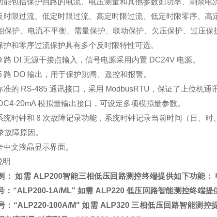
量功能包括保护回路的电流、电压测量和其他参数如功率、剩余电
有反时限过流、低定时限过流、高定时限过流、低定时限零序、高
相保护、电流不平衡、需量保护、联动保护、欠压保护、过压保
流保护和零序过流保护具有多个反时限特性可选。
 9 路 DI 无源干接点输入，信号电源采用内置 DC24V 电源。
 5 路 DO 输出，用于保护跳闸、遥控和报警。
标准的 RS-485 通讯接口，采用 ModbusRTU，保证了上位机
 DC4-20mA 模拟量输出接口，可设定多项模拟量参数。
有系统时钟和 8 次故障记录功能，系统时钟记录当前时间（日、
录故障原因。
用全中文液晶显示界面。
说明
例： 如需
ALP200
智能三相低压回路测控终端
提供如下功能：
号：
“ALP200-1A/ML"
如需
ALP220
低压回路智能测控终端提
号：
“ALP220-100A/M"
如需
ALP320
三相低压回路智能测控