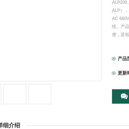
ALP20
ALP）
AC 66
统。产
便，是
智能低
供了远
面板指
产品
更新
详细介绍