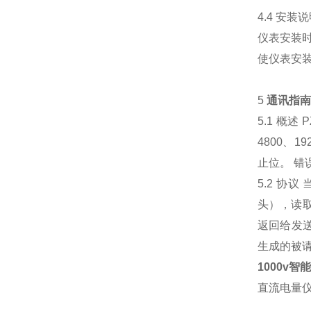
4.4 安装
仪表安装
使仪表安
5
通讯指
5.1 概述
P
4800、1
止位。
错
5.2 协议
头），读
返回给发送
生成的被请
1000v
直流电量