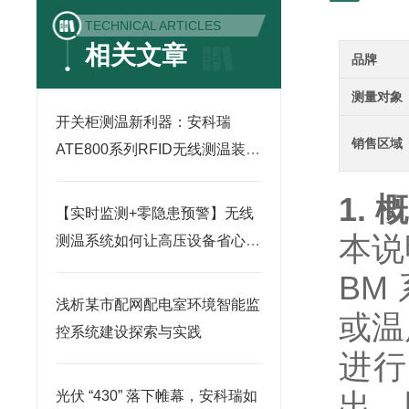
TECHNICAL ARTICLES
相关文章
品牌
测量对象
开关柜测温新利器：安科瑞
销售区域
ATE800系列RFID无线测温装置
小科普
1. 
【实时监测+零隐患预警】无线
本说
测温系统如何让高压设备省心又
省钱？
BM
浅析某市配网配电室环境智能监
或温
控系统建设探索与实践
进行
出。
光伏 “430” 落下帷幕，安科瑞如