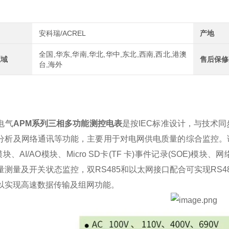
安科瑞/ACREL
产地
全国,华东,华南,华北,华中,东北,西南,西北,港澳
区域
售后保修
台,海外
电气
APM系列三相多功能测控电表
是按IEC标准设计，与技术
分析及网络通讯等功能，主要用于对电网供电质量的综合监控。
O模块、AI/AO模块、Micro SD卡(TF 卡)事件记录(SO
量测量及开关状态监控，双RS485和以太网接口配合可实现RS48
以实现高速数据传输及组网功能。