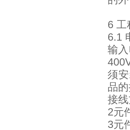
6 
6.1
输入
40
须安
品的
接线
2元
3元