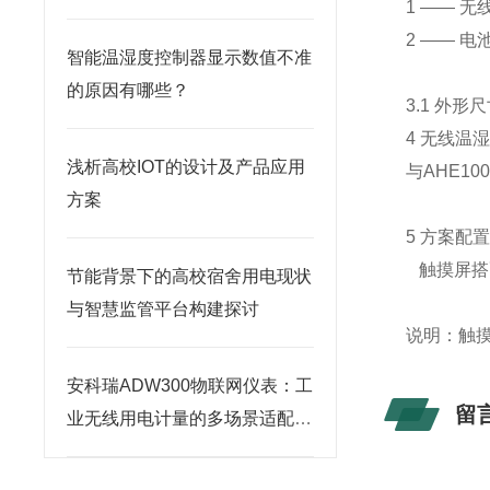
1 —— 
2 —— 电
智能温湿度控制器显示数值不准
的原因有哪些？
3.1 外形
4 无线温
浅析高校IOT的设计及产品应用
与AHE1
方案
5 方案配
触摸屏搭配
节能背景下的高校宿舍用电现状
与智慧监管平台构建探讨
说明：触摸
安科瑞ADW300物联网仪表：工
留
业无线用电计量的多场景适配方
案