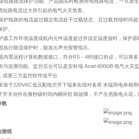
微秒级短路限流保护功能 产品能实时检测用电线路电流，一旦发
因短路电流过大所引起的电气火灾危害。
当被保护线路的电流超过额定电流处于过载状态、且过载持续时间超
保护。
当保护器工作环境温度或机内元件温度超过所设定温度值时，保护
保护器执行限流保护时，能发出声光报警指示。
保护器内置远程计算机数据接口，符合RS－485接口协议，可以
与追溯功能。监控后台可以是安科瑞 Acrel-6000/B 电气火灾监
，或第三方监控软件或平台
通过安装于220VAC低压配电空开下端来实现对各类 末端用电单
于开关动作在微秒级时间内瞬间切 除故障，不产生危险电火花
参数
与接线