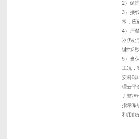
2）保
3）接
常，应
4）严
器仍处
键约3
5）当
工况，
安科瑞
理云平
力监控
指示系
和用能