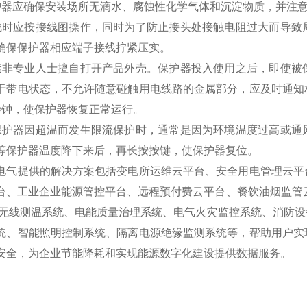
护器应确保安装场所无滴水、腐蚀性化学气体和沉淀物质，并注
线时应按接线图操作，同时为了防止接头处接触电阻过大而导致
确保保护器相应端子接线拧紧压实。
禁非专业人士擅自打开产品外壳。保护器投入使用之后，即使被
于带电状态，不允许随意碰触用电线路的金属部分，应及时通知
秒钟，使保护器恢复正常运行。
保护器因超温而发生限流保护时，通常是因为环境温度过高或通
等保护器温度降下来后，再长按按键，使保护器复位。
电气提供的解决方案包括变电所运维云平台、安全用电管理云平
台、工业企业能源管控平台、远程预付费云平台、餐饮油烟监管
/无线测温系统、电能质量治理系统、电气火灾监控系统、消防
统、智能照明控制系统、隔离电源绝缘监测系统等，帮助用户实
安全，为企业节能降耗和实现能源数字化建设提供数据服务。