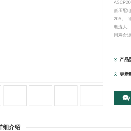
ASCP
低压配
20A。
电流大
用寿命
电流以
所人员
产品
更新
详细介绍