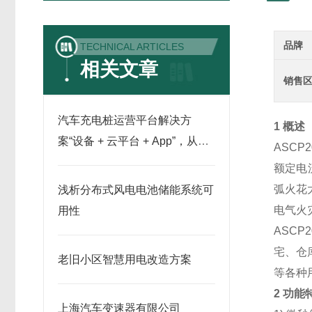
品牌
TECHNICAL ARTICLES
相关文章
销售
汽车充电桩运营平台解决方
1 概述
案“设备 + 云平台 + App”，从采
ASC
集到计费全可靠
额定电
弧火花
浅析分布式风电电池储能系统可
电气火
用性
ASC
宅、仓
老旧小区智慧用电改造方案
等各种
2 功能
上海汽车变速器有限公司