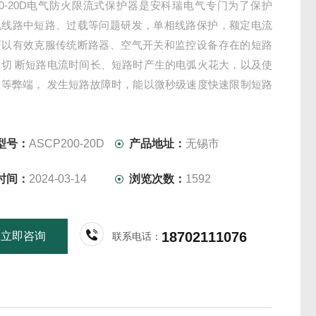
200-20D电气防火限流式保护器是安科瑞电气专门为了保护
电线路中短路、过载等问题研发，单相线路保护，额定电流
 可以有效克服传统断路器、空气开关和监控设备存在的短路
、切 断短路电流时间长、短路时产生的电弧火花大，以及使
短等弊端， 发生短路故障时，能以微秒级速度快速限制短路
实现灭弧保护， 从而能显著减少电气火灾事故，保障使用场
和财产的安全。
型号：
ASCP200-20D
产品地址：
无锡市
时间：
2024-03-14
浏览次数：
1592
18702111076
立即咨询
联系电话：