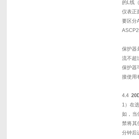
的L线
仪表正
要区分
ASC
保护器
流不超
保护器
接使用
4.4
2
1）在
如，当
禁将其
分钟后