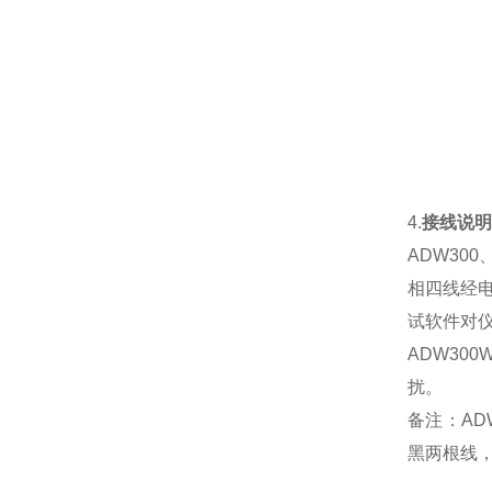
4.
接线说
ADW300
相四线经
试软件对
ADW30
扰。
备注：AD
黑两根线，红