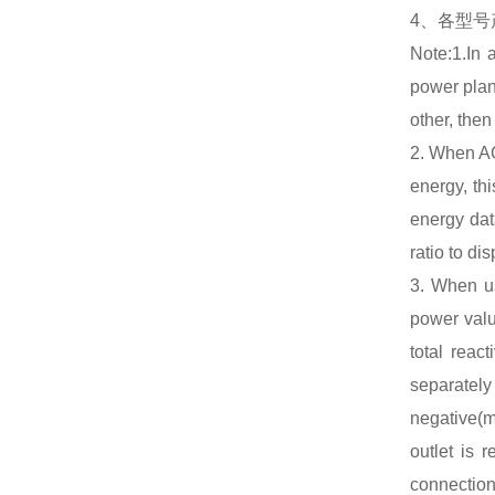
4、各型
Note:1.In a
power plan
other, the
2. When AC
energy, thi
energy dat
ratio to di
3. When us
power value
total reac
separatel
negative(m
outlet is 
connection