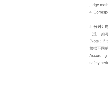
judge meth
4. Correspo
5.
分时计
（注：如
(Note：if it
根据不同
According 
safety per