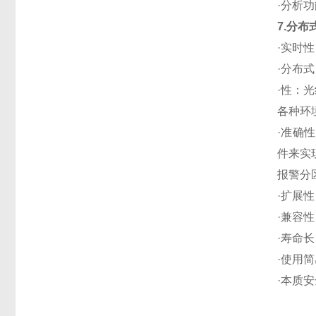
·分析
7.
分布
·实时
·分布
·性：
各种环
·准确
件来实
报警分
·扩展
·兼容
·寿命
·使用
·本质