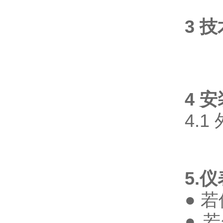
3 
4 
4.
5.
● 
● 