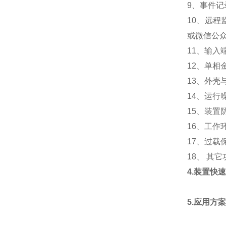
9、事件记
10、远
或微信公
11、输入
12、单相
13、外壳
14、运行噪
15、装置
16、工作环
17、过载保
18、 其
4.装置快
5.应用方