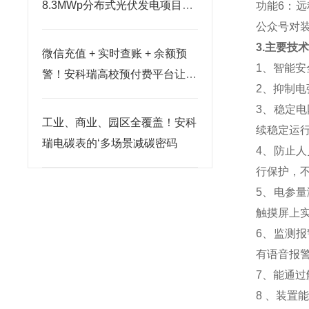
8.3MWp分布式光伏发电项目中
功能6：
的应用
公众号对
3.主要技
微信充值 + 实时查账 + 余额预
1、智能
警！安科瑞高校预付费平台让宿
2、抑制
舍用电更便捷
3、稳定
工业、商业、园区全覆盖！安科
续稳定运行
瑞电碳表的‘多场景减碳密码
4、防止
行保护，
5、电参
触摸屏上
6、监测
有语音报
7、能通过
8 、装