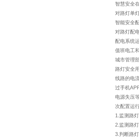
智慧安全
对路灯单灯
智能安全
对路灯配
配电系统
值班电工和
城市管理
路灯安全
线路的电
过手机A
电源失压
次配置运
1.监测
2.监测
3.判断路