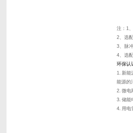
注：1、
2、选配
3、脉
4、选
环保认
1. 
能源的
2. 
3. 
4. 