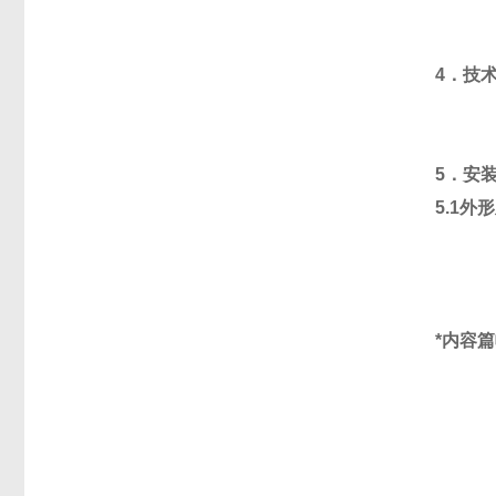
4．技
5．安
5.1
*内容