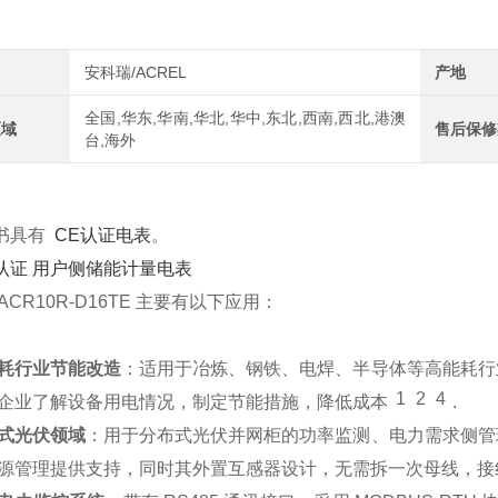
安科瑞/ACREL
产地
全国,华东,华南,华北,华中,东北,西南,西北,港澳
区域
售后保修
台,海外
书具有
CE认证电表
。
ACR10R-D16TE 主要有以下应用：
耗行业节能改造
：适用于冶炼、钢铁、电焊、半导体等高能耗行
1
2
4
企业了解设备用电情况，制定节能措施，降低成本
.
式光伏领域
：用于分布式光伏并网柜的功率监测、电力需求侧管
源管理提供支持，同时其外置互感器设计，无需拆一次母线，接