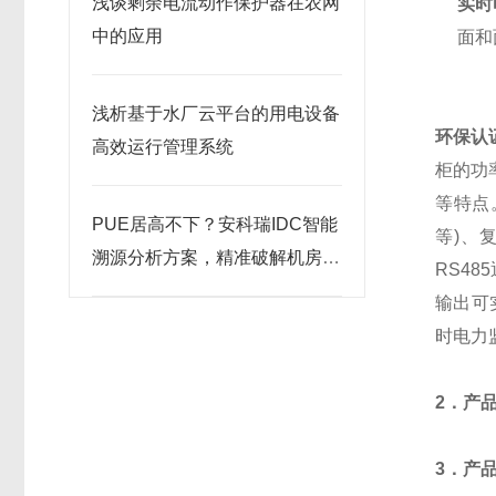
浅谈剩余电流动作保护器在农网
实时
中的应用
面和
浅析基于水厂云平台的用电设备
环保认
高效运行管理系统
柜的功
等特点
PUE居高不下？安科瑞IDC智能
等)、
溯源分析方案，精准破解机房节
RS4
能痛点
输出可
时电力
2．产
3．产