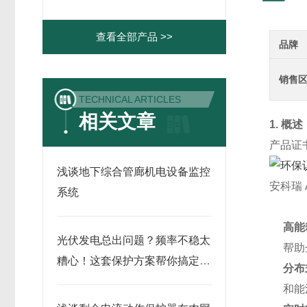
查看全部产品 >>
品牌
销售
TECHNICAL ARTICLES
相关文章
1. 概述
产品证
浅谈地下综合管廊机电设备监控
安科瑞 
系统
高能
光伏发电总出问题？频率不稳太
帮助
糟心！这套保护方案帮你搞定发
分布
电安全
和能