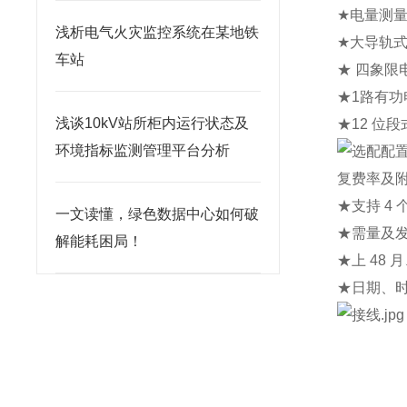
★
电量测量
浅析电气火灾监控系统在某地铁
★
大导轨式
车站
★ 四象限
★1路有功电
浅谈10kV站所柜内运行状态及
★12 位
环境指标监测管理平台分析
复费率及
★支持 4 
一文读懂，绿色数据中心如何破
★需量及
解能耗困局！
★上 48 
★日期、