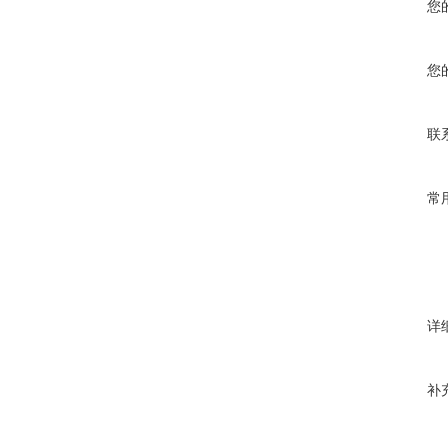
您
您
联
常
详
补