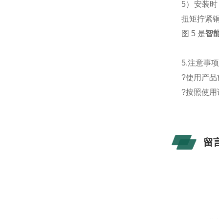
5）安装
扭矩拧紧
图 5 是
智
5.注意事
?使用产
?按照使
留