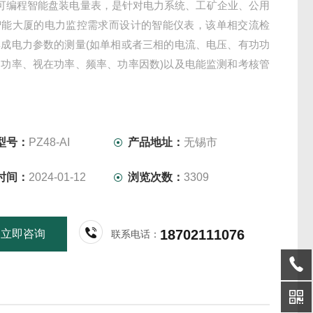
列可编程智能盘装电量表，是针对电力系统、工矿企业、公用
智能大厦的电力监控需求而设计的智能仪表，该单相交流检
集成电力参数的测量(如单相或者三相的电流、电压、有功功
功功率、视在功率、频率、功率因数)以及电能监测和考核管
型号：
PZ48-AI
产品地址：
无锡市
时间：
2024-01-12
浏览次数：
3309
18702111076
立即咨询
联系电话：