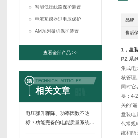
智能低压线路保护装置
电流互感器过电压保护
品牌
AM系列微机保护装置
售后
1，
盘
查看全部产品 >>
PZ 
集成电
核管理
TECHNICAL ARTICLES
同时它
相关文章
要；4
关的“遥
电压骤升骤降、功率因数不达
盘装电
标？功能完备的电能质量系统平
代常规
台，提前管控风险
统和能