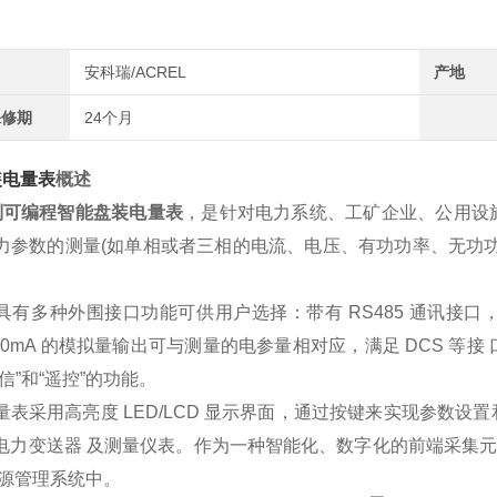
安科瑞/ACREL
产地
保修期
24个月
装电量表
概述
系列可编程智能
盘装电量表
，是针对电力系统、工矿企业、公用设
力参数的测量(如单相或者三相的电流、电压、有功功率、无功
。
具有多种外围接口功能可供用户选择：带有 RS485 通讯接口，
-20mA 的模拟量输出可与测量的电参量相对应，满足 DCS 
信”和“遥控”的功能。
量表采用高亮度 LED/LCD 显示界面，通过按键来实现参数
电力变送器 及测量仪表。作为一种智能化、数字化的前端采集元
 源管理系统中。