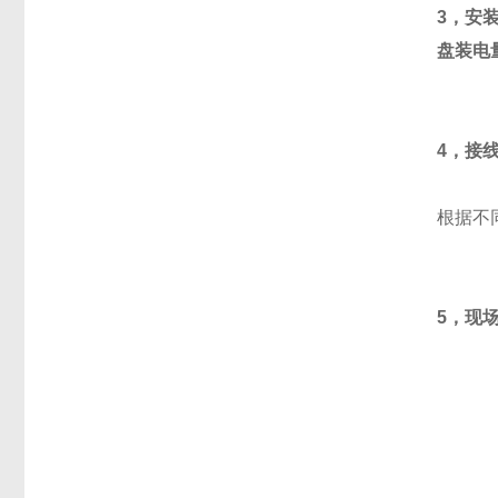
3，安
盘装电
4，接
根据不
5，现