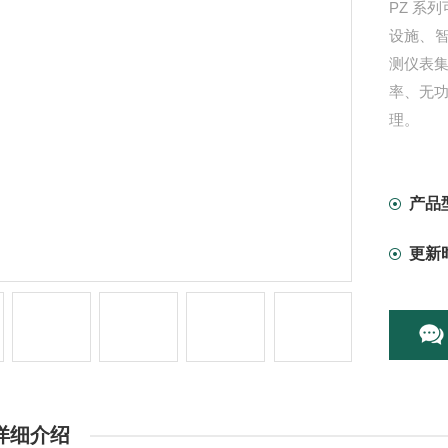
PZ 系
设施、
测仪表
率、无
理。
产品
更新
详细介绍