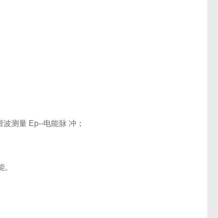
-谐波测量 Ep--电能脉 冲；
能。