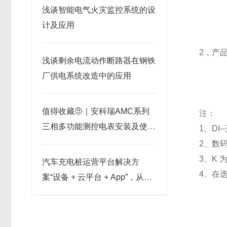
浅谈智能电气火灾监控系统的设
计及应用
2，产
浅谈剩余电流动作断路器在钢铁
厂供电系统改造中的应用
值得收藏🤨｜安科瑞AMC系列
注：
三相多功能测控电表安装及使用
1、DI
教程
2、数
3、K
汽车充电桩运营平台解决方
4、在
案“设备 + 云平台 + App”，从采
集到计费全可靠