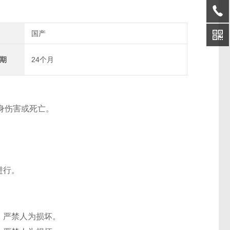
国产
期
24个月
身伤害或死亡。
进行。
，严禁人为损坏。