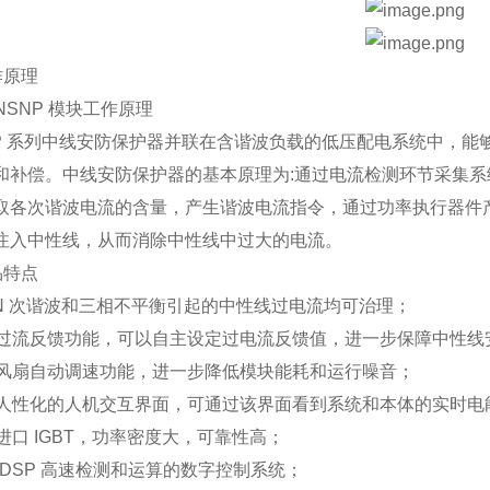
工作原理
 ANSNP 模块工作原理
NP 系列中线安防保护器并联在含谐波负载的低压配电系统中，
和补偿。中线安防保护器的基本原理为:通过电流检测环节采集
取各次谐波电流的含量，产生谐波电流指令，通过功率执行器件
注入中性线，从而消除中性线中过大的电流。
产品特点
对 3N 次谐波和三相不平衡引起的中性线过电流均可治理；
具有过流反馈功能，可以自主设定过电流反馈值，进一步保障中性线
具有风扇自动调速功能，进一步降低模块能耗和运行噪音；
具有人性化的人机交互界面，可通过该界面看到系统和本体的实时
用进口 IGBT，功率密度大，可靠性高；
用 DSP 高速检测和运算的数字控制系统；