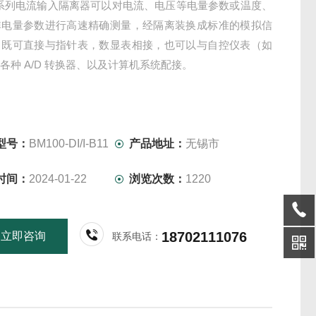
0 系列电流输入隔离器可以对电流、电压等电量参数或温度、
非电量参数进行高速精确测量，经隔离装换成标准的模拟信
。既可直接与指针表，数显表相接，也可以与自控仪表（如
、各种 A/D 转换器、以及计算机系统配接。
型号：
BM100-DI/I-B11
产品地址：
无锡市
时间：
2024-01-22
浏览次数：
1220
18702111076
立即咨询
联系电话：