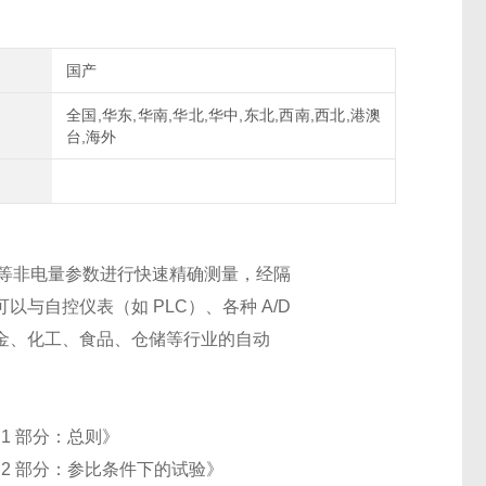
国产
全国,华东,华南,华北,华中,东北,西南,西北,港澳
台,海外
等非电量参数进行快速精确测量，经隔
与自控仪表（如 PLC）、各种 A/D
金、化工、食品、仓储等行业的自动
 1 部分：总则》
 第 2 部分：参比条件下的试验》