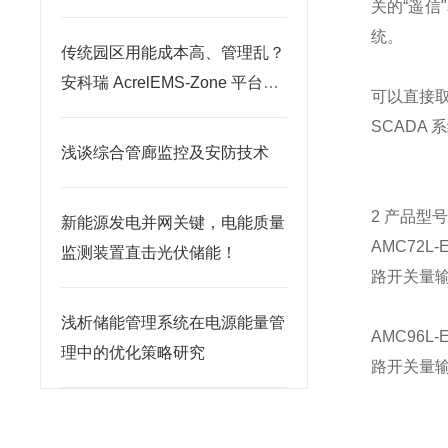
关的“遥信
统。
传统园区用能成本高、管理乱？
安科瑞 AcrelEMS-Zone 平台开
可以直接
启智慧绿色转型
SCADA
浅谈综合管廊监控及安防技术
2 产品型
新能源发电并网关键，电能质量
AMC72L
监测装置直击光伏储能！
路开关量
浅析储能管理系统在电源能量管
AMC96L
理中的优化策略研究
路开关量