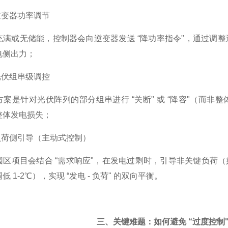
逆变器功率调节
满或无储能，控制器会向逆变器发送 “降功率指令"，通过调整逆变器
电侧出力；
光伏组串级调控
方案是针对光伏阵列的部分组串进行 “关断" 或 “降容"（而
整体发电损失；
负荷侧引导（主动式控制）
园区项目会结合 “需求响应"，在发电过剩时，引导非关键负荷
 1-2℃），实现 “发电 - 负荷" 的双向平衡。
三、关键难题：如何避免 “过度控制" 