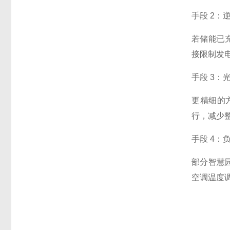
手段 2：
若储能已充
接限制发
手段 3：
更精细的
行，减少
手段 4：
部分智慧
空调温度调低