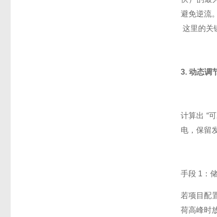
避免逆流
这里的关
3. 动态
计算出 “
电，保留
手段 1：
若项目配
荷高峰时