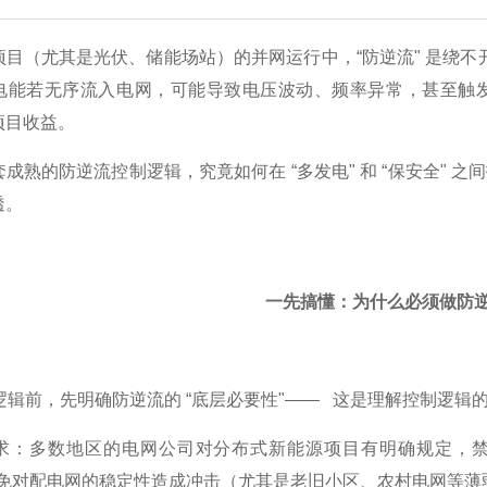
项目（尤其是光伏、储能场站）的并网运行中，“防逆流" 是绕不
电能若无序流入电网，可能导致电压波动、频率异常，甚至触
项目收益。
成熟的防逆流控制逻辑，究竟如何在 “多发电" 和 “保安全"
透。
一先搞懂：为什么必须做防
逻辑前，先明确防逆流的 “底层必要性"—— 这是理解控制逻辑
求：多数地区的电网公司对分布式新能源项目有明确规定，禁
避免对配电网的稳定性造成冲击（尤其是老旧小区、农村电网等薄