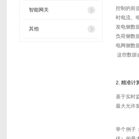
控制的前提
智能网关
时电流、
发电侧数
其他
负荷侧数
电网侧数
这些数据会
2. 精准
基于实时
最大允许发
举个例子：
伏）的最大