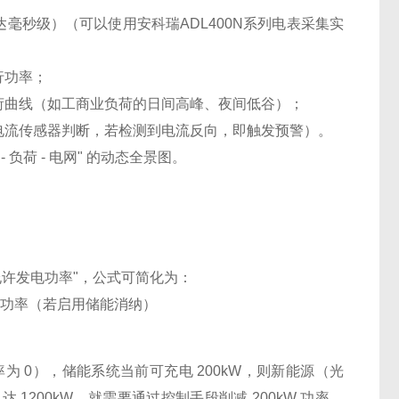
毫秒级）（可以使用安科瑞ADL400N系列电表采集实
行功率；
荷曲线（如工商业负荷的日间高峰、夜间低谷）；
电流传感器判断，若检测到电流反向，即触发预警）。
负荷 - 电网" 的动态全景图。
允许发电功率"，公式可简化为：
充电功率（若启用储能消纳）
为 0），储能系统当前可充电 200kW，则新能源（光
达 1200kW，就需要通过控制手段削减 200kW 功率，