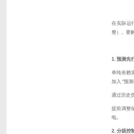
在实际运
整）。要
1. 预测先
单纯依赖
加入 “预
通过历史负
提前调整
电。
2. 分级