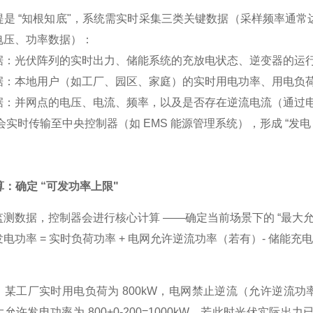
是 “知根知底"，系统需实时采集三类关键数据（采样频率通常达
电压、功率数据）：
据：光伏阵列的实时出力、储能系统的充放电状态、逆变器的运
据：本地用户（如工厂、园区、家庭）的实时用电功率、用电负
据：并网点的电压、电流、频率，以及是否存在逆流电流（通过
实时传输至中央控制器（如 EMS 能源管理系统），形成 “发电 - 
计算：确定 “可发功率上限"
监测数据，控制器会进行核心计算 ——确定当前场景下的 “最大
电功率 = 实时负荷功率 + 电网允许逆流功率（若有）- 储能
某工厂实时用电负荷为 800kW，电网禁止逆流（允许逆流功率
允许发电功率为 800+0-200=1000kW。若此时光伏实际出力已