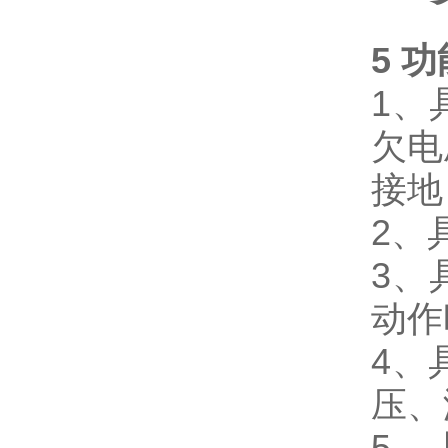
5
功
1、
欠电
接地
2、
3、
动作
4、
压、
5、