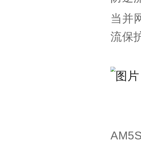
当并
流保
AM5S