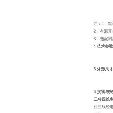
注：1：
2：有源
3：选配测
4
技术参
5
外形尺
6
接线与
三相四线
相三线经