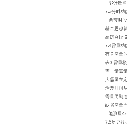
能计量当
7.3分时功
两套时段表
基本思想
高综合经
7.4需量功
有关需量
表3 需量
需 量需
大需量在
滑差时间
需量周期连
缺省需量周
能测量4
7.5历史