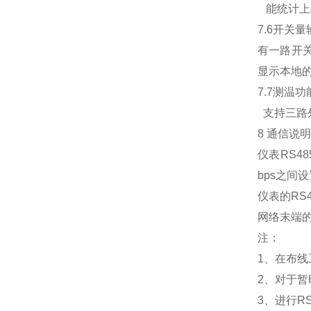
能统计上
7.6开关
有一路开
显示本地的
7.7测温功
支持三路外
8 通信说
仪表RS48
bps之间
仪表的R
网络末端
注：
1、在布
2、对于暂
3、进行R