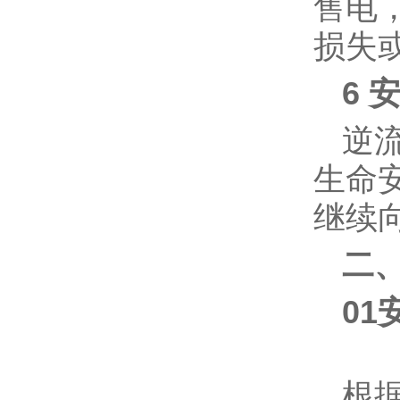
售电
损失
6 ‌
逆
生命
继续
二
01
根据