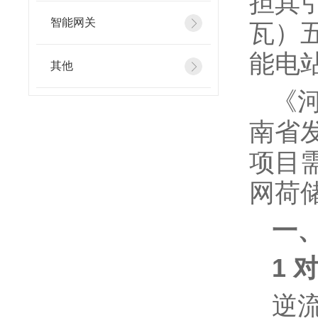
担其
智能网关
瓦）
能电
其他
《
南省
项目
网荷
一
1 
逆