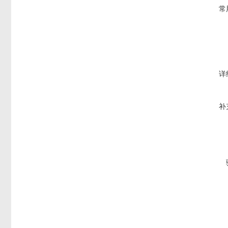
常
详
补