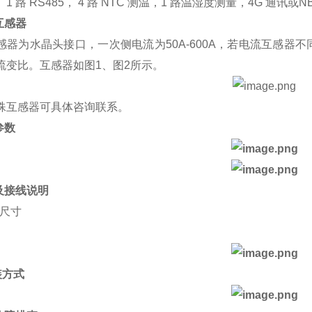
1 路 RS485， 4 路 NTC 测温，1 路温湿度测量，4G 通讯
互感器
感器为水晶头接口，一次侧电流为50A-600A，若电流互感
流变比。互感器如图1、图2所示。
殊互感器可具体咨询联系。
参数
寸及接线说明
形尺寸
安装方式