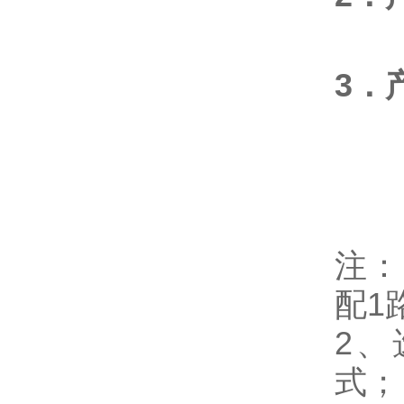
3．
注：
配1
2、
式；