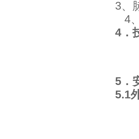
3、
4、
4．
5．
5.