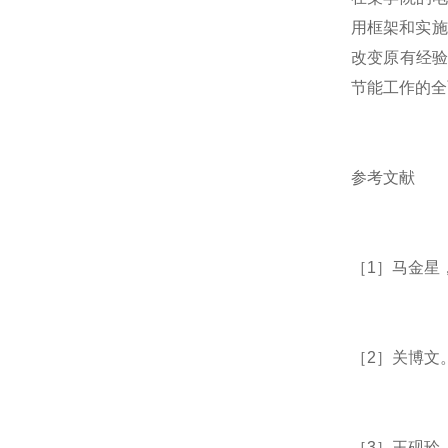
用框架和实施
改变原有经验
节能工作的全
参考文献
［1］马金星
［2］关博文
［3］王砚玲