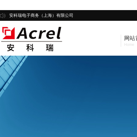
安科瑞电子商务（上海）有限公司
网站
Home