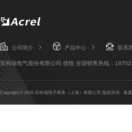
公司简介
产品中心
联系
安科瑞电气股份有限公司 徐悦 全国销售热线：187021
Copyright © 2026 安科瑞电子商务（上海）有限公司 版权所有
备