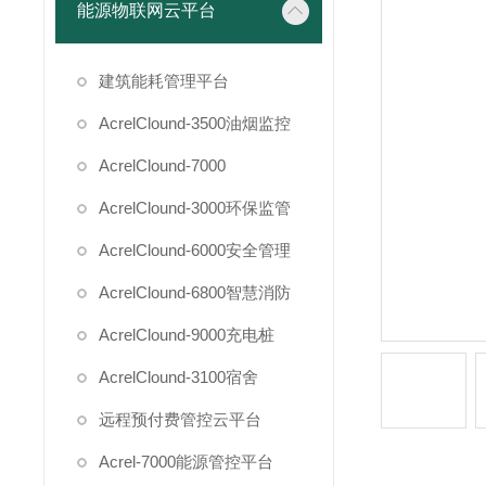
能源物联网云平台
建筑能耗管理平台
AcrelClound-3500油烟监控
AcrelClound-7000
AcrelClound-3000环保监管
AcrelClound-6000安全管理
AcrelClound-6800智慧消防
AcrelClound-9000充电桩
AcrelClound-3100宿舍
远程预付费管控云平台
Acrel-7000能源管控平台