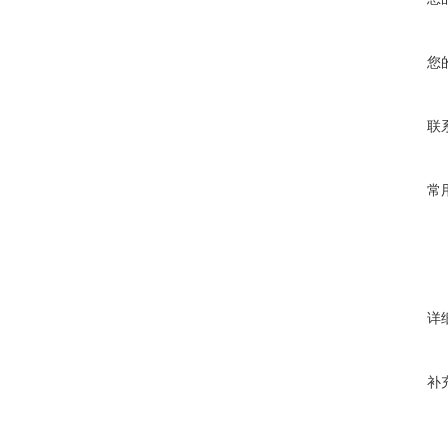
您
联
常
详
补