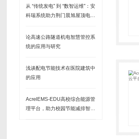
从 “传统发电” 到 “数智运维”：安
科瑞系统助力荆门晨旭屋顶电站
升级
论高速公路隧道机电智慧管控系
统的应用与研究
浅谈配电节能技术在医院建筑中
的应用
AcrelEMS-EDU高校综合能源管
理平台，助力校园节能减排智慧
用电