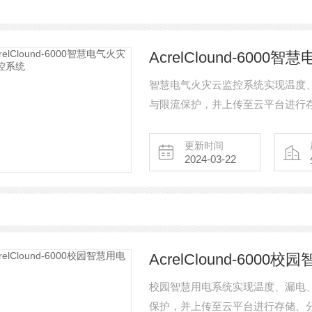
AcrelClound-600
智慧电气火灾云监控系统实现温度
与限流保护，并上传至云平台进行
相不平衡、过压、故障电弧、温升
在线获取报警信息，及时开展隐患
更新时间
2024-03-22
AcrelClound-6000
校园智慧用电系统实现温度、漏电
保护，并上传至云平台进行存储、