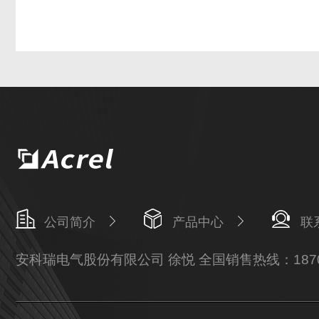
公司简介
产品中心
联
安科瑞电气股份有限公司 徐悦 全国销售热线：18702