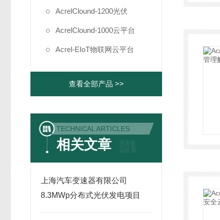
AcrelClound-1200光伏
AcrelClound-1000云平台
Acrel-EIoT物联网云平台
查看全部产品 >>
TECHNICAL ARTICLES
相关文章
上海汽车变速器有限公司
8.3MWp分布式光伏发电项目