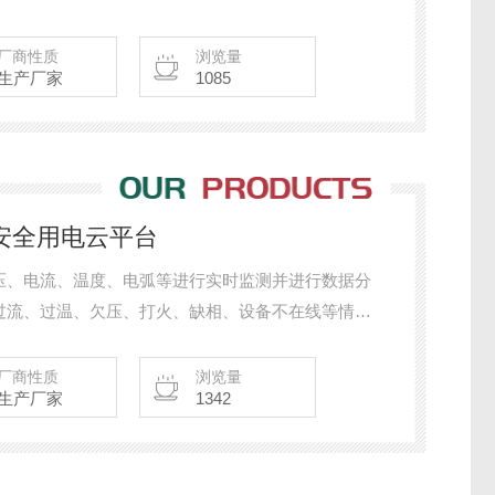
故障隐患，及时报警，管理人员通过手机或PC在线获
理，防患于未然。
厂商性质
浏览量
生产厂家
1085
银行业安全用电云平台
压、电流、温度、电弧等进行实时监测并进行数据分
过流、过温、欠压、打火、缺相、设备不在线等情况
警时，信息可多种途径及时通知相关单位处理，确保
立完整功能，通过系统平台及前端系统设备实现对电
厂商性质
浏览量
生产厂家
1342
统应预留与其他应用系统、设备交互对接接口，确保