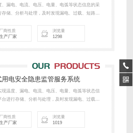
度、漏电、电流、电压、电量、电弧等状态信息的采
行存储、分析与处理，及时发现漏电、过载、短路、
升异常等故障隐患，及时报警，管理人员通过手机或
患排查治理，防患于未然。 智慧用电监管云平台 安
厂商性质
浏览量
生产厂家
1298
00智慧式用电安全隐患监管服务系统
实现温度、漏电、电流、电压、电量、电弧等状态信
平台进行存储、分析与处理，及时发现漏电、过载、
弧、温升异常等故障隐患，及时报警，管理人员通过
时开展隐患排查治理，防患于未然。。
厂商性质
浏览量
生产厂家
1019