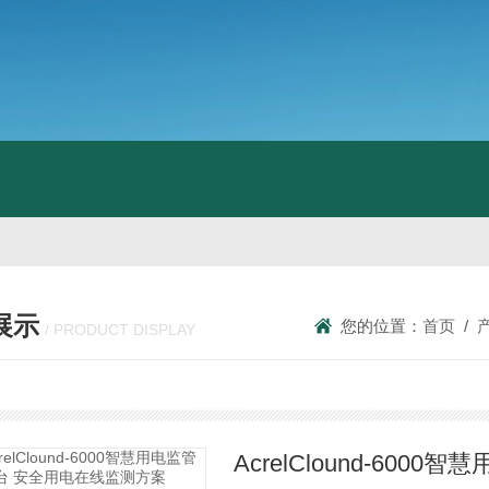
展示
您的位置：
首页
/
/ PRODUCT DISPLAY