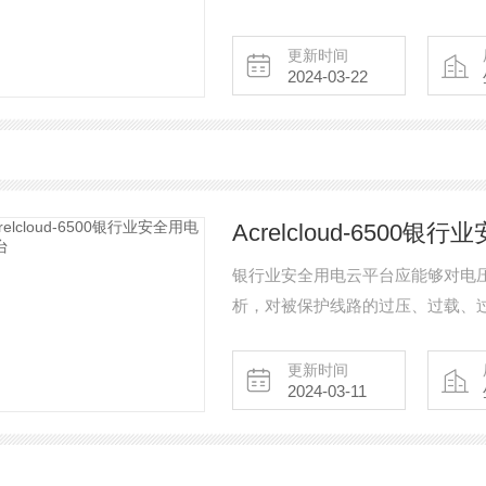
衡、过压、故障电弧、温升异常等
取报警信息，及时开展隐患排查治
更新时间
2024-03-22
Acrelcloud-6500
银行业安全用电云平台应能够对电
析，对被保护线路的过压、过载、
进行预警，系统在发现电气火灾预
用电线路系统安全。系统应具有独
更新时间
2024-03-11
气火灾风险的检测预警及管理，系
系统扩展性及融合性。