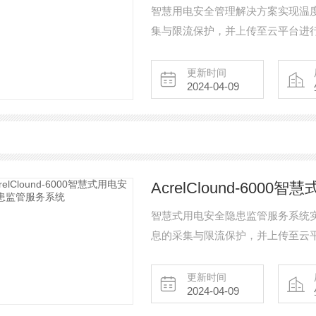
智慧用电安全管理解决方案实现温
集与限流保护，并上传至云平台进
三相不平衡、过压、故障电弧、温
PC在线获取报警信息，及时开展隐
更新时间
2024-04-09
全用电在线监测方案
AcrelClound-60
智慧式用电安全隐患监管服务系统
息的采集与限流保护，并上传至云
短路、三相不平衡、过压、故障电
手机或PC在线获取报警信息，及
更新时间
2024-04-09