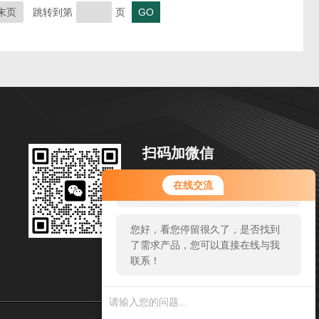
末页
跳转到第
页
扫码加微信
您好！欢迎前来咨询，很高兴为您
邮箱：xuyue@email.acrel.cn
在线交流
服务，请问您要咨询什么问题呢？
地址：江阴市南闸街道宏图路31号
您好，看您停留很久了，是否找到
了需求产品，您可以直接在线与我
联系！