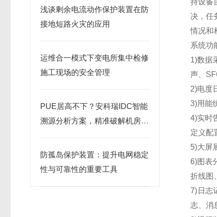
持设备
浅谈剩余电流动作保护装置在防
决，任
接地短路火灾的应用
情况和
系统功
运维合一模式下变电所集中检修
1)数
施工现场的安全管理
声、S
2)电
3)用
PUE居高不下？安科瑞IDC智能
4)实
溯源分析方案，精准破解机房节
定义配
能痛点
5)大
防孤岛保护装置：提升电网稳定
6)图
性与可靠性的重要工具
折线图
7)日
志、消