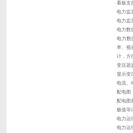
看板支
电力监
电力监
电力数
电力数
率、视
计，方
变压器
显示变
电流、
配电图
配电图
极值等
电力运
电力运