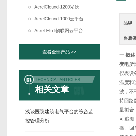
AcrelClound-1200光伏
AcrelClound-1000云平台
品牌
Acrel-EIoT物联网云平台
售后
查看全部产品 >>
一 概述
变
电所
仪表设
TECHNICAL ARTICLES
温度和
相关文章
波，不
持回路
量拟合
浅谈医院建筑电气平台的综合监
可追溯
控管理分析
播、回