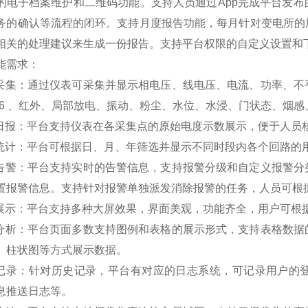
的电子档案维护和二维码功能。支持人员通过App完成平台发
务的确认等流程的闭环。支持月度报告功能，每月针对变电所的
相关的处理建议来生成一份报告。支持平台权限的自定义设置和
能需求：
据采集：通过仪表可采集并显示相电压、线电压、电流、功率、
F6 、红外、局部放电、振动、粉尘、水位、水浸、门状态、烟
度日报：平台支持仪表在各采集点的原始电度示数展示，便于人员
能统计：平台可根据日、月、年筛选并显示不同时段内各个回路的
时告警：平台支持实时的告警信息，支持报警分级和自定义报警
置报警信息。支持针对报警单独派发消除报警的任务，人员可根
屏展示：平台支持多种大屏效果，界面美观，功能齐全，用户可根
表分析：平台页面多数支持图例和表格的展示形式，支持表格数
、柱状图等方式展示数据。
志记录：针对历史记录，平台有对应的日志系统，可记录用户的
息推送日志等。