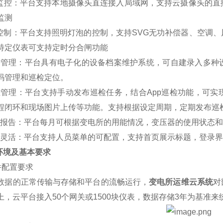
频监控：平台支持本地摄像头直连接入局域网，支持云摄像头的
监测
备控制：平台支持照明灯泡的控制，支持SVG无功补偿器、空调
特定仪表可支持定时分合闸功能
设备管理：平台具有电子化的设备档案维护系统，可自建录入多
码管理和巡检定位。
运维管理：平台支持手动发布巡检任务，结合App巡检功能，可
程闭环和现场图片上传等功能。支持根据设定周期，定期发布巡
月度报告：平台每月可根据变电所的用能情况，变压器的使用状态
权限灵活：平台支持人员菜单的可配置，支持首页展示标题，登录
行环境及基本要求
硬件配置要求
数据的正常传输与存储和平台的流畅运行，
变
电所运维云系统
对
上，云平台接入50个网关或1500块仪表，数据存储3年为基准来