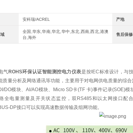
安科瑞/ACREL
产地
全国,华东,华南,华北,华中,东北,西南,西北,港澳
区域
售后保修
台,海外
电气
ROHS环保认证智能测控电力仪表
是按IEC标准设计，
能质量分析及网络通讯等功能，主要用于对电网供电质量的综合
I/DO模块、AI/AO模块、Micro SD卡(TF 卡)事件记录
路全电量测量及开关状态监控，双RS485和以太网接口配合
FIBUS-DP接口可以实现高速数据传输及组网功能。