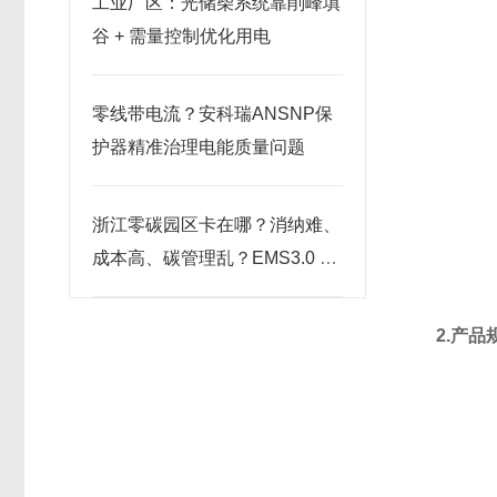
工业厂区：光储柴系统靠削峰填
谷 + 需量控制优化用电
零线带电流？安科瑞ANSNP保
护器精准治理电能质量问题
浙江零碳园区卡在哪？消纳难、
成本高、碳管理乱？EMS3.0 源
网荷储协同破局
2.产品