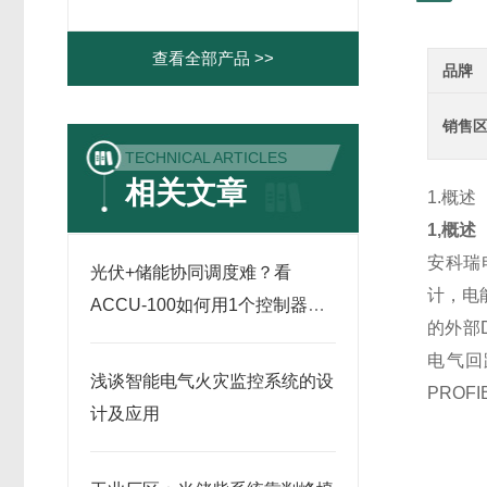
查看全部产品 >>
品牌
销售
TECHNICAL ARTICLES
相关文章
1.概述
1,概述
安科瑞
光伏+储能协同调度难？看
计，电
ACCU-100如何用1个控制器省
的外部D
下几百万运维成本
电气回
浅谈智能电气火灾监控系统的设
PRO
计及应用