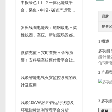
申报绿色工厂？一体化能碳平
台，采集 - 申报 - 碳资产运营一
品牌
站式落地
销售
罗氏线圈电能表：磁钢取电 + 柔
性线圈，高压、新能源场景都适
1 概述
用
多功能
微信充值 + 实时查账 + 余额预
能计量
警！安科瑞高校预付费平台让宿
信"和“
舍用电更便捷
2 产
浅谈智能电气火灾监控系统的设
计及应用
3 多
浅谈10kV站所柜内运行状态及
环境指标监测管理平台分析