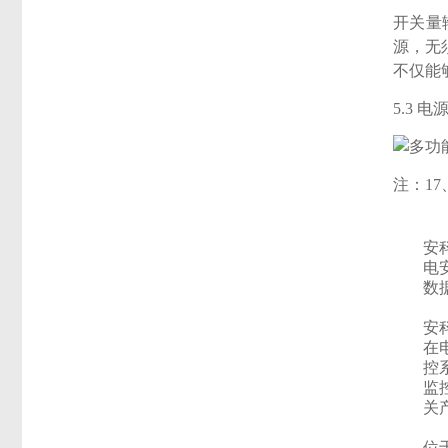
开关量
源，无
不仅能
5.3 
注：1
安
电
数
安
在
控
监
关
位