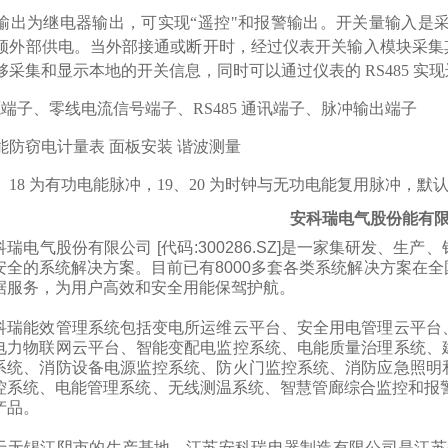
输出为继电器输出，可实现“遥控"和报警输出。开关量输入是采
须外部供电。当外部接通或断开时，经过仪表开关输入模块采集
够采集和显示本地的开关信息，同时可以通过仪表的 RS485 实
电源端子、零线电流信号端子、RS485 通讯端子、脉冲输出端子
7、18 为有功电能脉冲，19、20 为时钟与无功电能复用脉冲，默
安科瑞电气股份能有
科瑞电气股份有限公司
[代码:300286.SZ]是一家集研发
安全的系统解决方案。目前已有8000多套各类系统解决方案在
据服务，为用户高效和安全用能保驾护航。
科瑞能效管理系统包括变电所运维云平台、安全用电管理云平台
电力物联网云平台、智能变配电监控系统、电能质量治理系统、
系统、消防设备电源监控系统、防火门监控系统、消防应急照明
控系统、电能管理系统、无线测温系统、智慧管廊综合监控和报
产品。
于无锡江阴市的生产基地
--江苏安科瑞电器制造有限公司是江