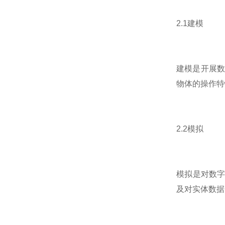
2.1建模
建模是开展数
物体的操作特
2.2模拟
模拟是对数
及对实体数据