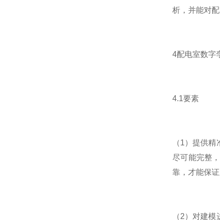
析，并能对配
4配电室数字
4.1要素
（1）提供精
尽可能完整
靠，才能保证
（2）对建模