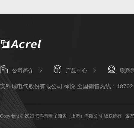
公司简介
产品中心
联系
安科瑞电气股份有限公司 徐悦 全国销售热线：187021
Copyright © 2026 安科瑞电子商务（上海）有限公司 版权所有
备