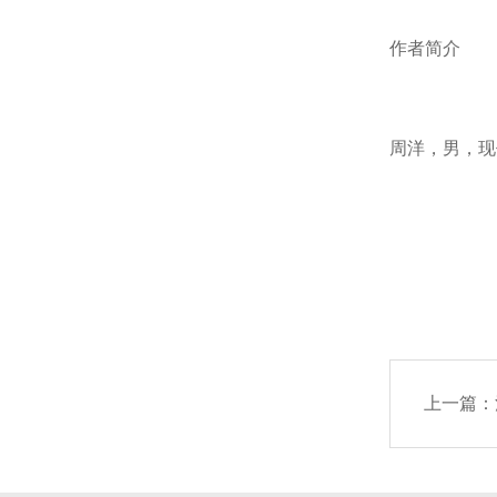
作者简介
周洋，男，现
上一篇：