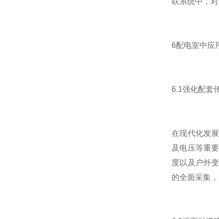
联系统中，对
6配电室中应
6.1强化配
在现代化发
及电压等重
度以及户外
的全面采集，