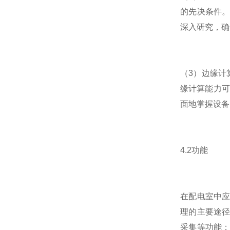
的先决条件
深入研究，确
（3）边缘计
缘计算能力可
面地掌握设备
4.2功能
在配电室中
理的主要途
采集等功能