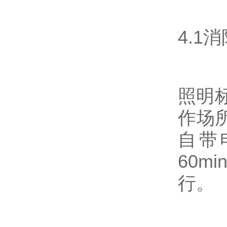
4.1
照明
作场
自带
60
行。