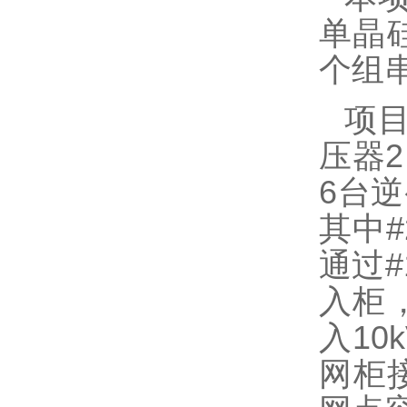
单晶
个组
项
压器
2
6
台逆
其中
#
通过
#
入柜
入
10
网柜