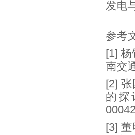
发电
参考
[1]
杨
南交
[2]
张
的探
00042
[3]
董