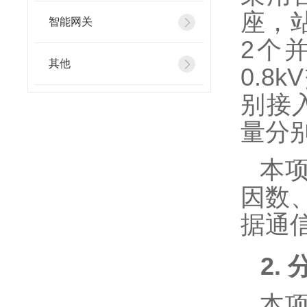
座，
智能网关
2
个
其他
0.8kV
别接
量分
本
因数
据通
2.
本