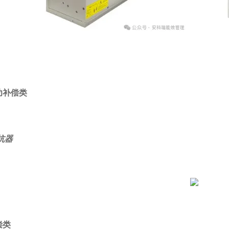
功补偿类
抗器
偿类