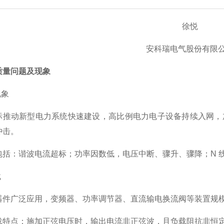
徐悦
安科瑞电气股份有限
质量问题及现象
现象
目标推动新型电力系统快速建设，高比例
电力电子设备
持续入网，
冲击。
包括：谐波电流超标；功率因数低，电压中断、骤升、骤降；N 
载
器件广泛应用，变频器、功率调节器、直流输电换流阀等装置规
载特点：施加正弦电压时，输出电流非正弦波，且负载阻抗非恒