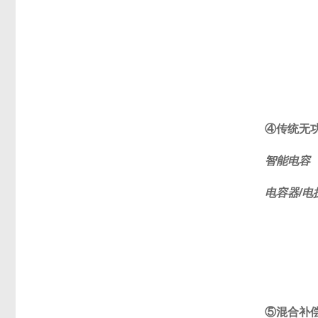
④传统无
智能电容
电容器/电
⑤混合补