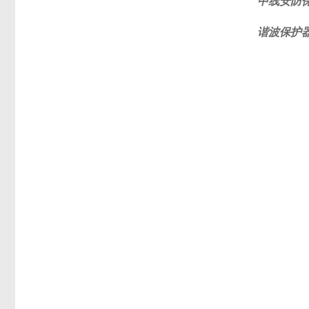
中线安防
谐波保护