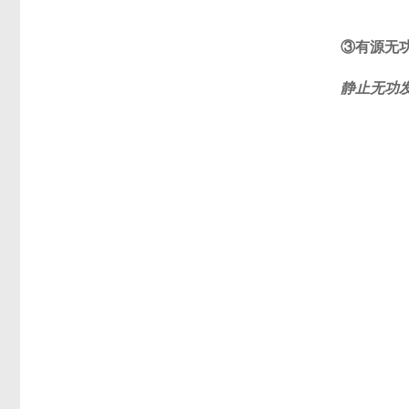
③有源无
静止无功