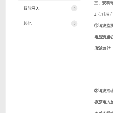
三、安科
智能网关
1.安科瑞
其他
①谐波监
电能质量
谐波表计
②谐波治
有源电力