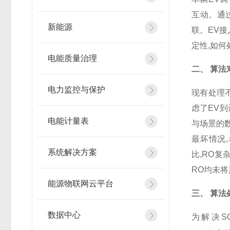
互动。通
新能源
联。EV
定性,如
电能质量治理
二、 算法
电力监控与保护
现有处理不
虑了EV到
电能计量表
与场景的
最坏情况
系统解决方案
比,RO
RO均未
能源物联网云平台
三、 算法
数据中心
为解决SO