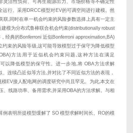
型处理了非灵活性负荷、可再生能源出力、市场价格等不确定性
运行。采用DRCC模型对EV的可调空间进行建模。然
关联,同时在单一机会约束的风险参数选择上具有一定主
鲁棒联合机会约束(distributionally robust
Bonferroni 近似Bonferroni approximation,BA)
配独立约束的风险等级,这可能导致模型过于保守为降低模型
roximation,OBA)方法用于近似机会约束问题,这种方法在满足
化,可以降低模型的保守性。进一步地,将 OBA方法求解
近似、连续凸近似等方法,并对比了不同近似方法的表现，
大规模EV接人配电网的调度研究中尚且罕见。为此,本文在
电压、线路功率、备用需求,并采用OBA的方法求解。与相
,算例表明所提模型缓解了 SO 模型求解时间长、RO的模