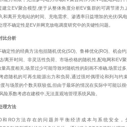
过建立EV聚合模型,便于从整体角度分析EV集群的可调节潜力
接入和离开充电站的时间、充电需求、渗透率日益增加的光伏/风
何处理不确定性是EV并网充放电调度研究中的关键性问题。
对比分析
确定性的经典方法包括随机优化(SO)、鲁棒优化(RO)、机会
达/离开时间、非灵活性负荷、市场价格的随机性,配电网和EV聚
数量高度相关,场景过少可能导致对随机性的刻画不准确,场景过多
,考虑随机的可再生能源出力和负荷,通过强对偶理论和列与约
复杂度与场景的个数关联较低,但由于最坏的情况在实际中可能以很
将风险系数考虑在建模中,无法直观地管理系统风险。
处理方法
和RO方法存在的问题并平衡经济成本与系统安全，分布式鲁棒机会约束(d