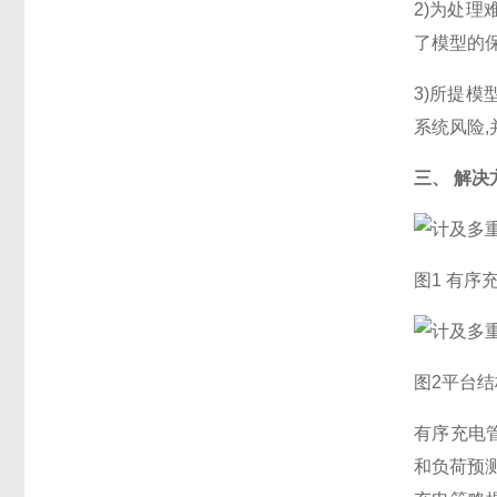
2)为处理
了模型的保
3)所提
系统风险
三、 解决
图1 有序
图2平台
有序充电
和负荷预