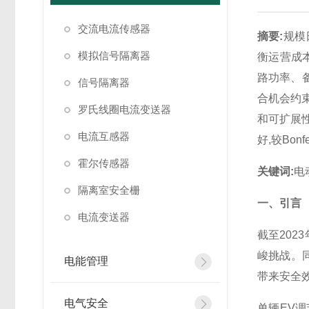
交流电流传感器
摘要:
规模
模拟信号隔离器
衡运营成
路功率、备
信号隔离器
合机会约
罗氏线圈电流变送器
和可扩展
电流互感器
好,较Bon
霍尔传感器
关键词:
电
隔离室安全栅
一、引言
电流变送器
截至202
峻挑战。
电能管理
带来安全
电气安全
单辆EV