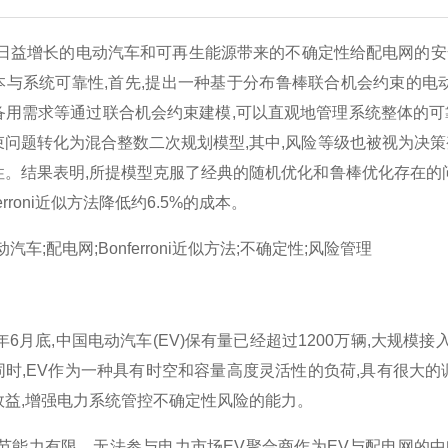
日益增长的电动汽车和可再生能源带来的不确定性给配电网的安
本与系统可靠性,首先,提出一种基于分布鲁棒联合机会约束的电
用需求等通过联合机会约束建模,可以直观地管理系统整体的可靠性。
束问题转化为混合整数二次规划模型,其中,风险等级也被视为决
性。结果表明,所提模型克服了经典的随机优化和鲁棒优化存在的
ferroni近似方法降低约6.5%的成本。
动汽车;配电网;Bonferroni近似方法;不确定性;风险管理
3年6月底,中国电动汽车(EV)保有量已经超过1200万辆,大规
同时,EV作为一种具有时空和容量高度灵活性的负荷,具有很大
效益,增强电力系统管控不确定性风险的能力。
调节能力有限，无法参与电力市场EV聚合商作为EV与配电网的中