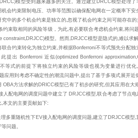
raint,DRCC)模型受到越来越多的关注。通过建立DRCC模
用机会约束限制电压、功率等范围以确保配电网在一定概率下安全
研究中的多个机会约束是独立的,忽视了机会约束之间可能存在的
约束取相同的风险等级，为此,有必要联合考虑机会约束,将问题建模为分布式
ance constraint,DRJCC)模型。然而,DRJCC模型是隐式的,难以求解，经典的
联合约束转化为独立约束,并根据Bonferroni不等式预先分
提出 Bonferroni 近似(optimized Bonferroni app
rroni不等式的前提下将独立约束的风险等级也视为变量进行优
C问题应用到考虑不确定性的潮流问题中,提出了基于多项式展开
 OBA方法求解的DRICC模型已有了初步的研究,但其应用在
接人配电网的调度问题中建立了 DRJCC模型,联合考虑了节点
,本文的主要贡献如下:
处理多重随机性下EV接入配电网的调度问题,建立了DRJCC模型
守等问题。