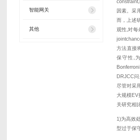
const
智能网关
因素。采
而，上述
其他
观性,对每条
jointch
方法直接将
保守性,为此
Bonfe
DRJC
尽管对采用
大规模EV
关研究相比
1)为高效
型过于保