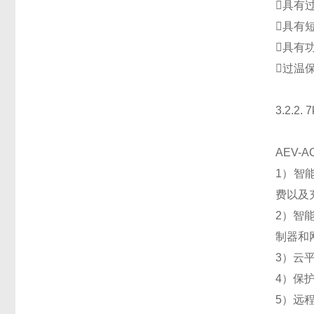
具有
具有
具有
过温
3.2.2
AEV-
1）智
费以及
2）智
制器和
3）云
4）保
5）远