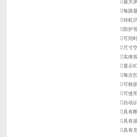
最大
每路最
待机
防护等
可同时
尺寸
实体
显示I
每次
可根
可使
自动
具有
具有
具有