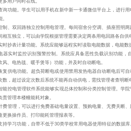
更多用户同时在线。
查询功能。学生可以用手机在新中新一卡通微信平台上，进行用
能。
控制、双回路独立控制用电管理。每间宿舍分空调、插座照明两
间相互独立，可以由学院根据管理需要决定两条用电回路各自供
实时抄表计量功能。系统应能够远程实时读取电能数据，电能数
电器实时监控识别预警控制。系统应具备恶性负载识别功能，
吹风、电热毯、暖手煲等）功能，并及时自动断电。
恢复供电功能。超负荷断电或使用禁用发热电器自动断电后可自
次数，超过设定次数后系统不能再自动供电，需找管理者查明断
智能控电管理软件系统能够实现总体控制和分类控制管理。学院
负责管理本楼幢能耗对象。
计费管理，可以进行免费基础电量设置、预购电量、无费关断、
途更换操作员、打印能耗管理报表等。
支持学习功能，自带不低于30类学校常用电器使用特征的数据