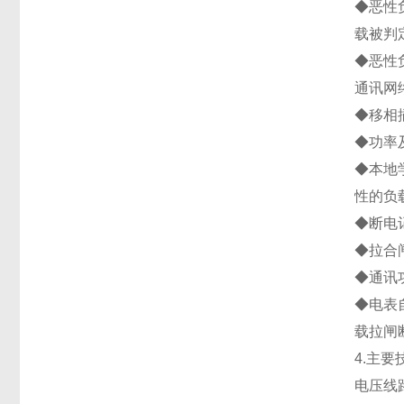
◆恶性
载被判
◆恶性
通讯网
◆移相
◆功率
◆本地
性的负
◆断电
◆拉合
◆通讯
◆电表
载拉闸
4.主要
电压线