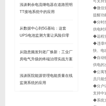
可支持
浅谈剩余电流继电器在道路照明
◆微信
TT接地系统中的应用
提醒功
◆分时
从数据中心到5G基站：这套
供电时
UPS电池监测方案让风险归零
◆远程
◆违章
快、电
从隐患频发到老厂焕新：工业厂
◆自动
房电气升级的终端治理实战方案
供电的
◆公寓
浅谈医院能源管理电能质量在线
员只能
监测系统的应用
◆分户
支持中
◆系统