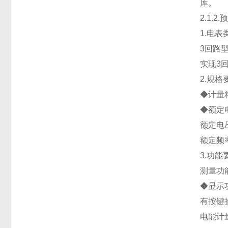
库。
2.1.
1.电表
3回路
实现3
2.规格
◆计量精
◆额定
额定电压
额定频率
3.功能
测量功
◆显示
有按键
电能计