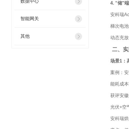
数据中心
4. “
安科瑞Ac
智能网关
梯次电池
其他
动态充放
二、实
场景1：
案例：安
能耗成本
获评安徽
光伏+空
安科瑞烘