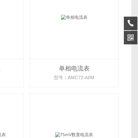
表
单相电流表
M
型号：AMC72-AI/M