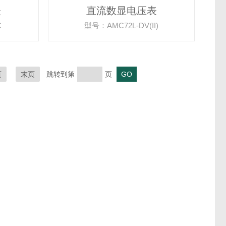
表
直流数显电压表
C
型号：AMC72L-DV(II)
页
末页
跳转到第
页